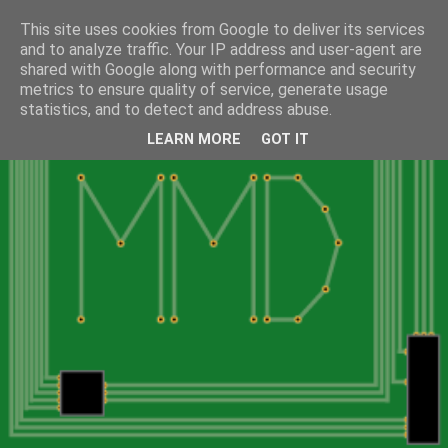
This site uses cookies from Google to deliver its services
and to analyze traffic. Your IP address and user-agent are
shared with Google along with performance and security
metrics to ensure quality of service, generate usage
statistics, and to detect and address abuse.
LEARN MORE
GOT IT