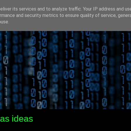
liver its services and to analyze traffic. Your IP address and us
rmance and security metrics to ensure quality of service, gene
buse.
as ideas