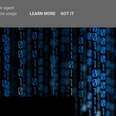
er-agent
rate usage
LEARN MORE
GOT IT