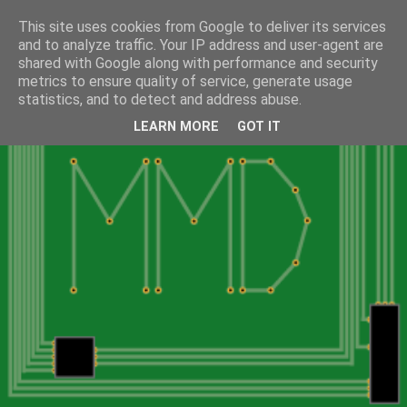
This site uses cookies from Google to deliver its services
and to analyze traffic. Your IP address and user-agent are
shared with Google along with performance and security
metrics to ensure quality of service, generate usage
statistics, and to detect and address abuse.
LEARN MORE
GOT IT