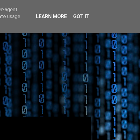
er-agent
rate usage
LEARN MORE
GOT IT