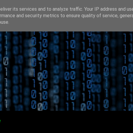
liver its services and to analyze traffic. Your IP address and us
rmance and security metrics to ensure quality of service, gene
buse.
e