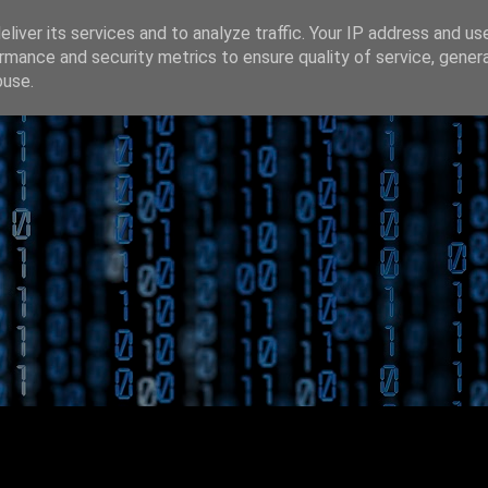
liver its services and to analyze traffic. Your IP address and us
rmance and security metrics to ensure quality of service, gene
buse.