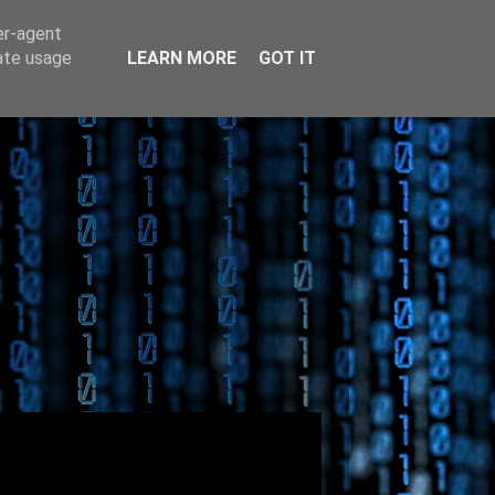
er-agent
rate usage
LEARN MORE
GOT IT