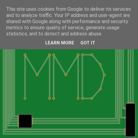
This site uses cookies from Google to deliver its services
and to analyze traffic. Your IP address and user-agent are
shared with Google along with performance and security
metrics to ensure quality of service, generate usage
statistics, and to detect and address abuse.
LEARN MORE
GOT IT