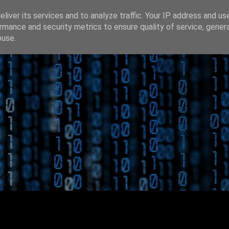
liver its services and to analyze traffic. Your IP address and us
rmance and security metrics to ensure quality of service, gene
buse.