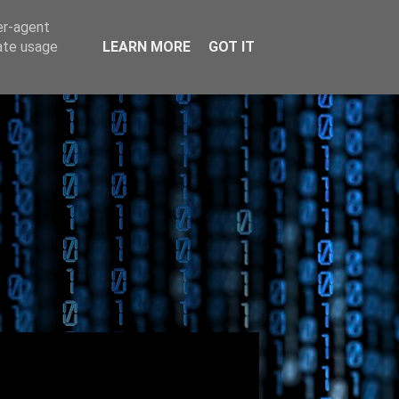
er-agent
rate usage
LEARN MORE
GOT IT