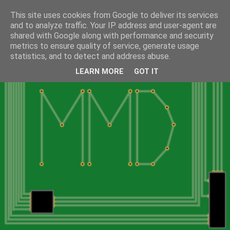
This site uses cookies from Google to deliver its services
and to analyze traffic. Your IP address and user-agent are
shared with Google along with performance and security
metrics to ensure quality of service, generate usage
statistics, and to detect and address abuse.
LEARN MORE
GOT IT