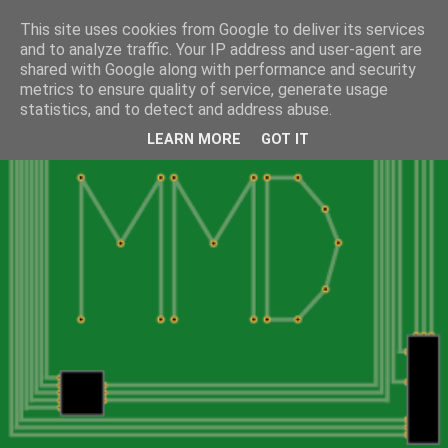
This site uses cookies from Google to deliver its services
and to analyze traffic. Your IP address and user-agent are
shared with Google along with performance and security
metrics to ensure quality of service, generate usage
statistics, and to detect and address abuse.
LEARN MORE
GOT IT