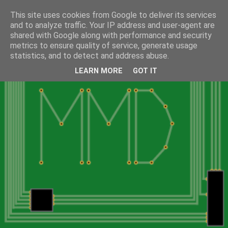
This site uses cookies from Google to deliver its services
and to analyze traffic. Your IP address and user-agent are
shared with Google along with performance and security
metrics to ensure quality of service, generate usage
statistics, and to detect and address abuse.
LEARN MORE
GOT IT