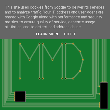
This site uses cookies from Google to deliver its services
and to analyze traffic. Your IP address and user-agent are
shared with Google along with performance and security
metrics to ensure quality of service, generate usage
statistics, and to detect and address abuse.
LEARN MORE
GOT IT