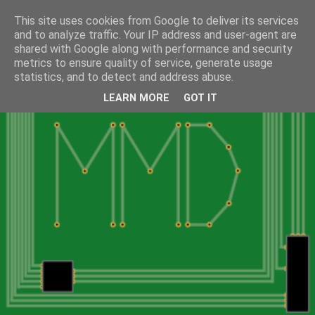
This site uses cookies from Google to deliver its services
and to analyze traffic. Your IP address and user-agent are
shared with Google along with performance and security
metrics to ensure quality of service, generate usage
statistics, and to detect and address abuse.
LEARN MORE
GOT IT