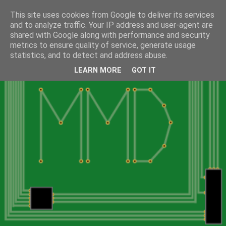
This site uses cookies from Google to deliver its services
and to analyze traffic. Your IP address and user-agent are
shared with Google along with performance and security
metrics to ensure quality of service, generate usage
statistics, and to detect and address abuse.
LEARN MORE
GOT IT