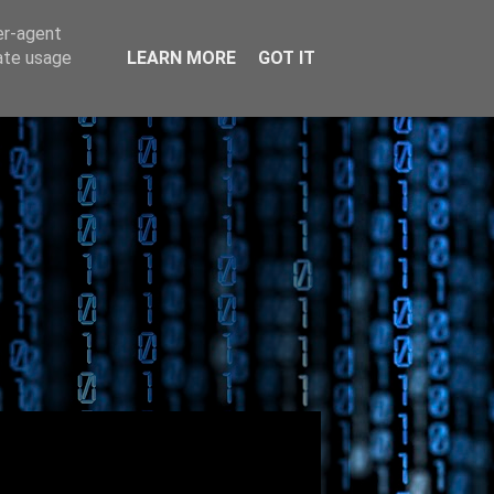
er-agent
rate usage
LEARN MORE
GOT IT