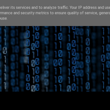
liver its services and to analyze traffic. Your IP address and us
rmance and security metrics to ensure quality of service, gene
buse.