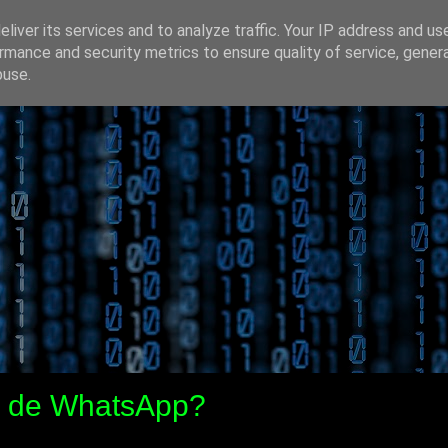
liver its services and to analyze traffic. Your IP address and us
rmance and security metrics to ensure quality of service, gene
buse.
s de WhatsApp?