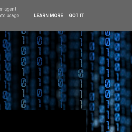
er-agent
rate usage
LEARN MORE
GOT IT