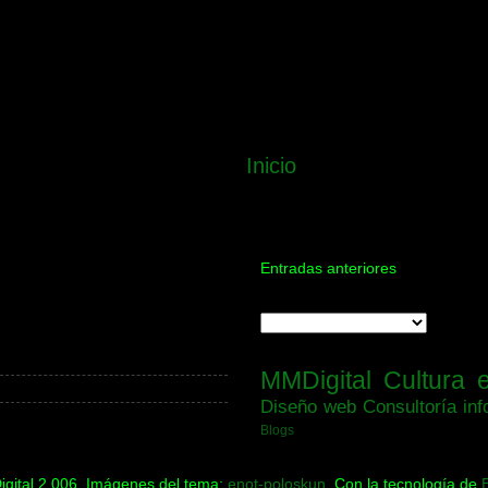
Inicio
Entradas anteriores
MMDigital
Cultura 
Diseño web
Consultoría inf
Blogs
gital 2.006. Imágenes del tema:
enot-poloskun
. Con la tecnología de