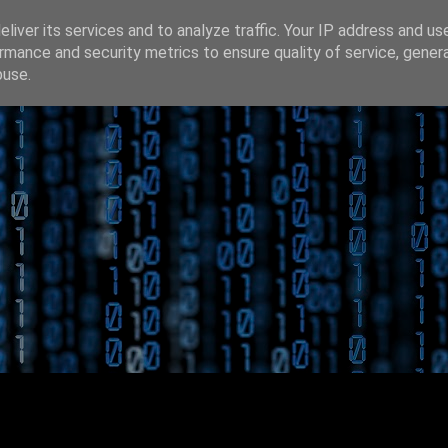
liver its services and to analyze traffic. Your IP address and us
rmance and security metrics to ensure quality of service, gene
buse.