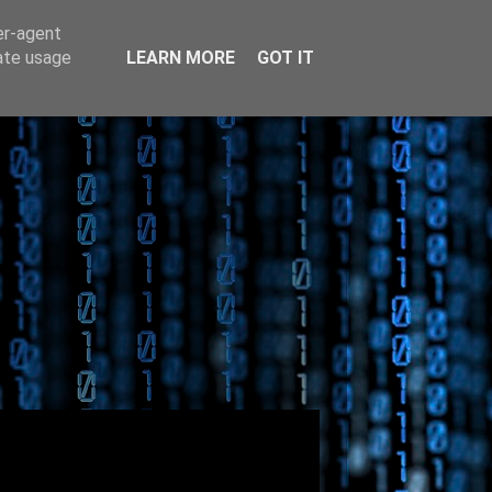
er-agent
rate usage
LEARN MORE
GOT IT