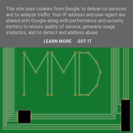
This site uses cookies from Google to deliver its services
and to analyze traffic. Your IP address and user-agent are
shared with Google along with performance and security
metrics to ensure quality of service, generate usage
statistics, and to detect and address abuse.
LEARN MORE
GOT IT