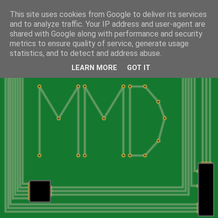
This site uses cookies from Google to deliver its services
and to analyze traffic. Your IP address and user-agent are
shared with Google along with performance and security
metrics to ensure quality of service, generate usage
statistics, and to detect and address abuse.
LEARN MORE
GOT IT