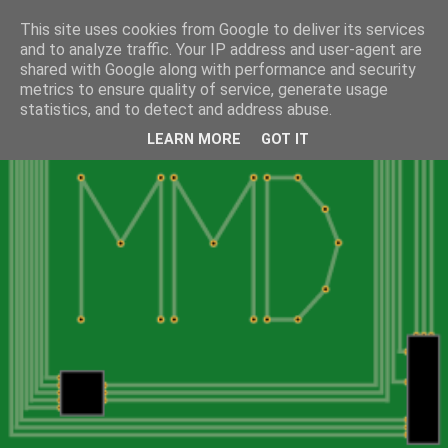
This site uses cookies from Google to deliver its services
and to analyze traffic. Your IP address and user-agent are
shared with Google along with performance and security
metrics to ensure quality of service, generate usage
statistics, and to detect and address abuse.
LEARN MORE
GOT IT