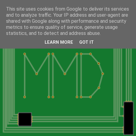
This site uses cookies from Google to deliver its services
and to analyze traffic. Your IP address and user-agent are
shared with Google along with performance and security
metrics to ensure quality of service, generate usage
statistics, and to detect and address abuse.
LEARN MORE
GOT IT