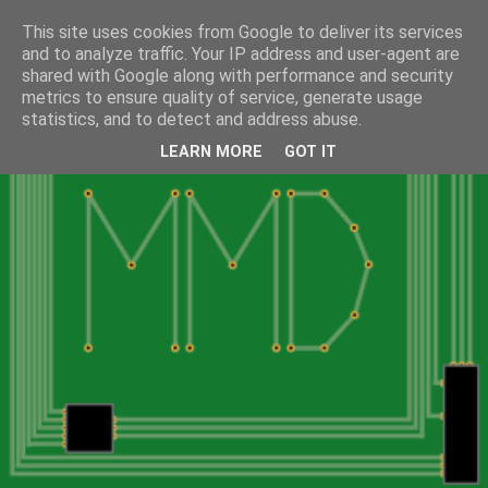
This site uses cookies from Google to deliver its services
and to analyze traffic. Your IP address and user-agent are
shared with Google along with performance and security
metrics to ensure quality of service, generate usage
statistics, and to detect and address abuse.
LEARN MORE
GOT IT