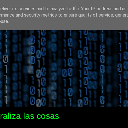
liver its services and to analyze traffic. Your IP address and us
rmance and security metrics to ensure quality of service, gene
buse.
raliza las cosas