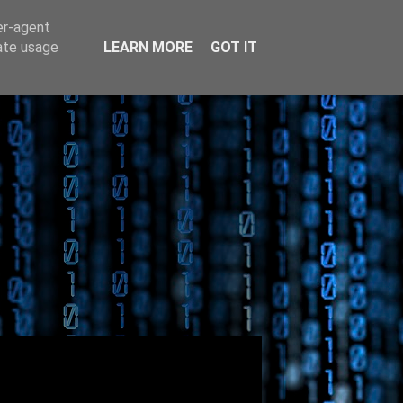
er-agent
rate usage
LEARN MORE
GOT IT