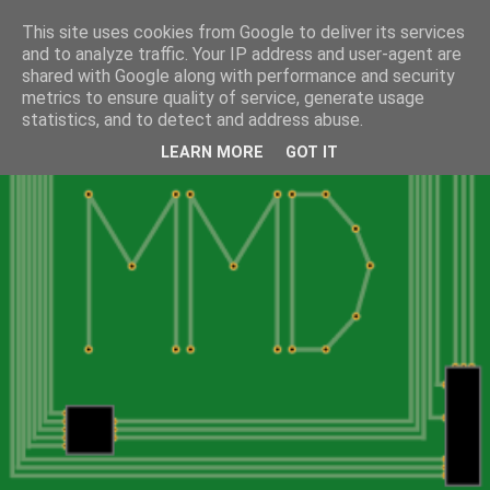
This site uses cookies from Google to deliver its services
and to analyze traffic. Your IP address and user-agent are
shared with Google along with performance and security
metrics to ensure quality of service, generate usage
statistics, and to detect and address abuse.
LEARN MORE
GOT IT