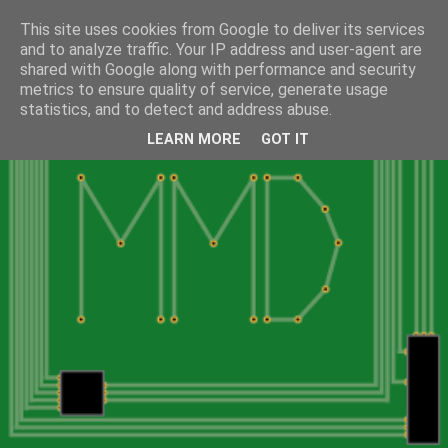
This site uses cookies from Google to deliver its services
and to analyze traffic. Your IP address and user-agent are
shared with Google along with performance and security
metrics to ensure quality of service, generate usage
statistics, and to detect and address abuse.
LEARN MORE
GOT IT