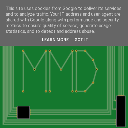
This site uses cookies from Google to deliver its services
and to analyze traffic. Your IP address and user-agent are
shared with Google along with performance and security
metrics to ensure quality of service, generate usage
statistics, and to detect and address abuse.
LEARN MORE
GOT IT