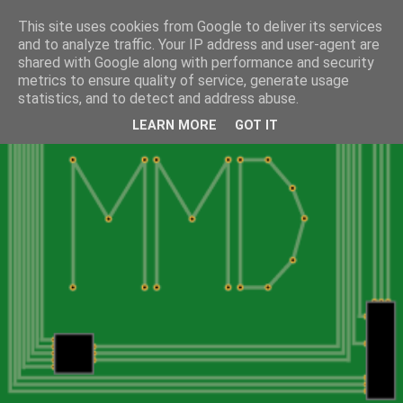
This site uses cookies from Google to deliver its services
and to analyze traffic. Your IP address and user-agent are
shared with Google along with performance and security
metrics to ensure quality of service, generate usage
statistics, and to detect and address abuse.
LEARN MORE
GOT IT