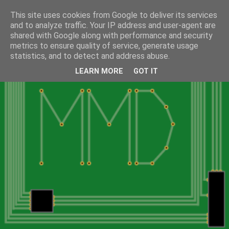
This site uses cookies from Google to deliver its services
and to analyze traffic. Your IP address and user-agent are
shared with Google along with performance and security
metrics to ensure quality of service, generate usage
statistics, and to detect and address abuse.
LEARN MORE
GOT IT