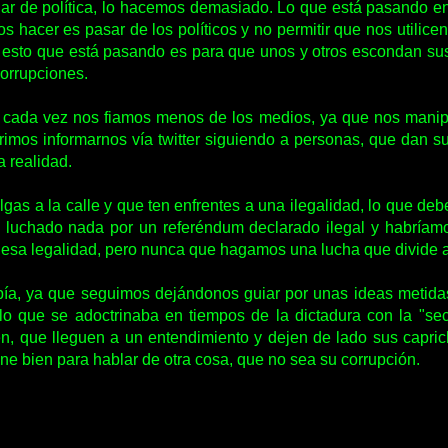
ar de política, lo hacemos demasiado. Lo que está pasando en
s hacer es pasar de los políticos y no permitir que nos utilice
o esto que está pasando es para que unos y otros escondan s
corrupciones.
ada vez nos fiamos menos de los medios, ya que nos manipul
erimos informarnos vía twitter siguiendo a personas, que dan s
 realidad.
lgas a la calle y que ten enfrentes a una ilegalidad, lo que deb
s luchado nada por un referéndum declarado ilegal y habríam
 esa legalidad, pero nunca que hagamos una lucha que divide a 
ía, ya que seguimos dejándonos guiar por unas ideas metidas
lo que se adoctrinaba en tiempos de la dictadura con la "se
ten, que lleguen a un entendimiento y dejen de lado sus capric
ene bien para hablar de otra cosa, que no sea su corrupción.