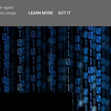
er-agent
rate usage
LEARN MORE
GOT IT