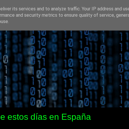
liver its services and to analyze traffic. Your IP address and us
rmance and security metrics to ensure quality of service, gene
buse.
de estos días en España