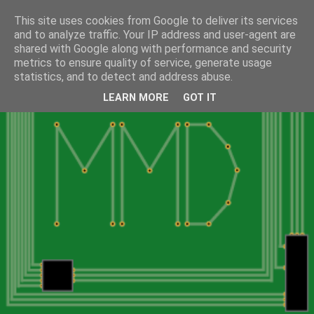
This site uses cookies from Google to deliver its services
and to analyze traffic. Your IP address and user-agent are
shared with Google along with performance and security
metrics to ensure quality of service, generate usage
statistics, and to detect and address abuse.
LEARN MORE
GOT IT