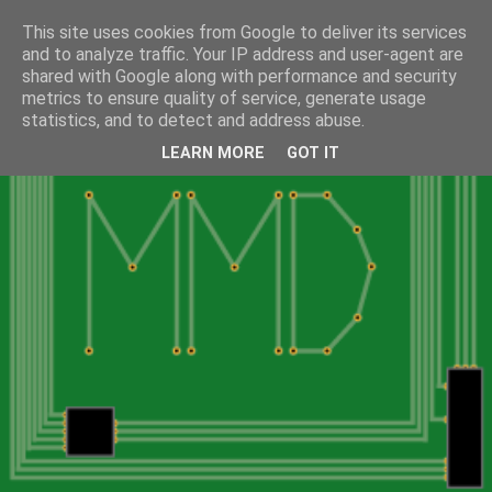
This site uses cookies from Google to deliver its services
and to analyze traffic. Your IP address and user-agent are
shared with Google along with performance and security
metrics to ensure quality of service, generate usage
statistics, and to detect and address abuse.
LEARN MORE
GOT IT