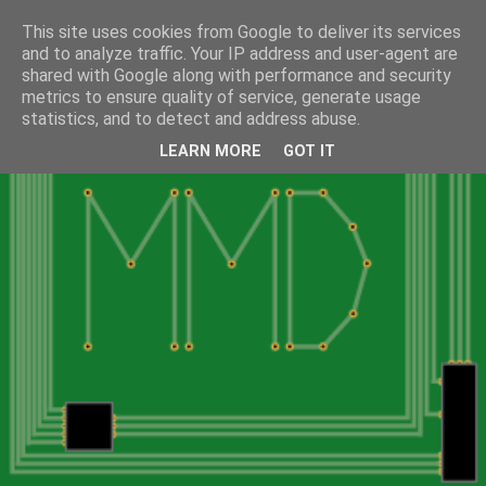
This site uses cookies from Google to deliver its services
and to analyze traffic. Your IP address and user-agent are
shared with Google along with performance and security
metrics to ensure quality of service, generate usage
statistics, and to detect and address abuse.
LEARN MORE
GOT IT