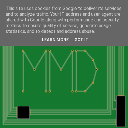
This site uses cookies from Google to deliver its services
and to analyze traffic. Your IP address and user-agent are
shared with Google along with performance and security
metrics to ensure quality of service, generate usage
statistics, and to detect and address abuse.
LEARN MORE
GOT IT