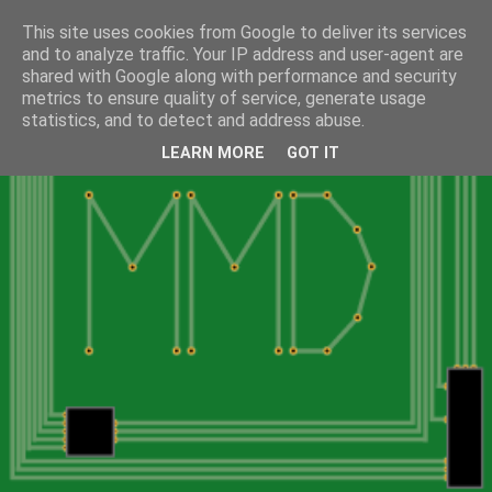
This site uses cookies from Google to deliver its services
and to analyze traffic. Your IP address and user-agent are
shared with Google along with performance and security
metrics to ensure quality of service, generate usage
statistics, and to detect and address abuse.
LEARN MORE
GOT IT