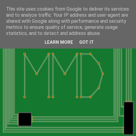
This site uses cookies from Google to deliver its services
and to analyze traffic. Your IP address and user-agent are
shared with Google along with performance and security
metrics to ensure quality of service, generate usage
statistics, and to detect and address abuse.
LEARN MORE
GOT IT