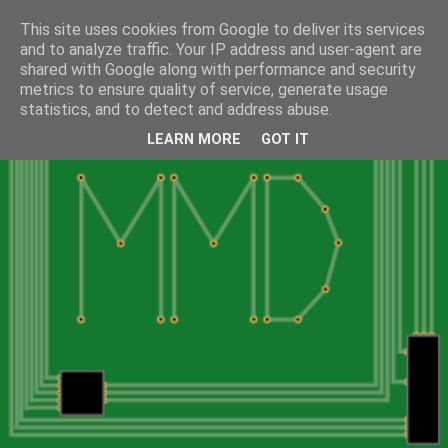
This site uses cookies from Google to deliver its services
and to analyze traffic. Your IP address and user-agent are
shared with Google along with performance and security
metrics to ensure quality of service, generate usage
statistics, and to detect and address abuse.
LEARN MORE
GOT IT