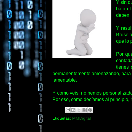
Y sin q
bajo el
deben, 
Y resul
Brusela
que lo 
Por qu
contada
tienes 
permanentemente amenazando, para ver 
lamentable.
Y como veis, no hemos personalizado
Por eso, como decíamos al principio,
Etiquetas:
MMDigital