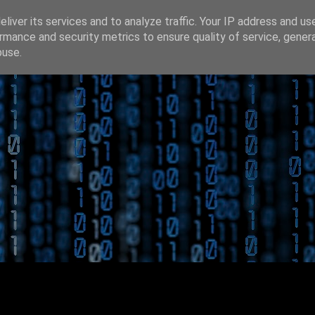
liver its services and to analyze traffic. Your IP address and us
rmance and security metrics to ensure quality of service, gene
buse.