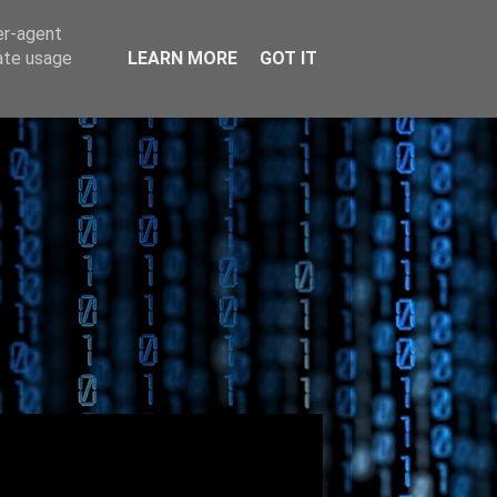
er-agent
rate usage
LEARN MORE
GOT IT