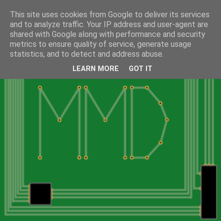
This site uses cookies from Google to deliver its services
and to analyze traffic. Your IP address and user-agent are
shared with Google along with performance and security
metrics to ensure quality of service, generate usage
statistics, and to detect and address abuse.
LEARN MORE
GOT IT