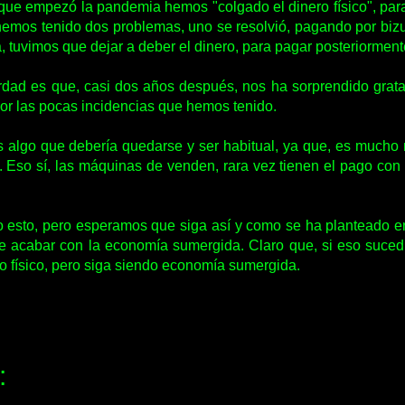
ue empezó la pandemia hemos "colgado el dinero físico", para 
hemos tenido dos problemas, uno se resolvió, pagando por biz
ra, tuvimos que dejar a deber el dinero, para pagar posteriorment
rdad es que, casi dos años después, nos ha sorprendido grat
 por las pocas incidencias que hemos tenido.
s algo que debería quedarse y ser habitual, ya que, es much
Eso sí, las máquinas de venden, rara vez tienen el pago con ta
esto, pero esperamos que siga así y como se ha planteado en 
de acabar con la economía sumergida. Claro que, si eso suced
o físico, pero siga siendo economía sumergida.
: