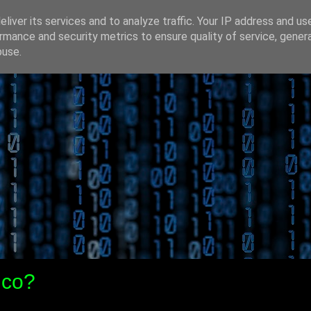
liver its services and to analyze traffic. Your IP address and us
rmance and security metrics to ensure quality of service, gene
buse.
ico?