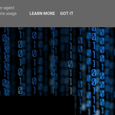
er-agent
rate usage
LEARN MORE
GOT IT