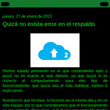
jueves, 27 de enero de 2022
Quizá no exista error en el respaldo
Hemos estado pensando en lo que comentamos ayer y
quizá no es exacto lo que dijimos, ya que quizá sí es
correcto el comportamiento, para otro tipo de
funcionamiento, que quizá sea el más habitual. Vamos a
explicarnos.
Nosotros lo que hicimos, lo hicimos en el mismo día y en un
sólo equipo, por lo que consideramos que el funcionamiento