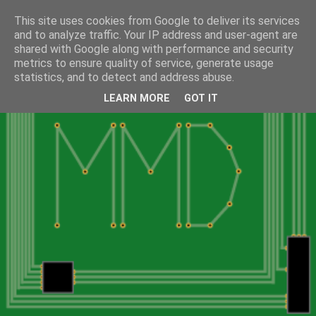
This site uses cookies from Google to deliver its services
and to analyze traffic. Your IP address and user-agent are
shared with Google along with performance and security
metrics to ensure quality of service, generate usage
statistics, and to detect and address abuse.
LEARN MORE
GOT IT