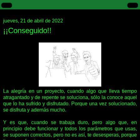
jueves, 21 de abril de 2022
¡¡Conseguido!!
La alegría en un proyecto, cuando algo que lleva tiempo
atragantado y de repente se soluciona, sólo la conoce aquel
que lo ha sufrido y disfrutado. Porque una vez solucionado,
se disfruta y además mucho.
Y es que, cuando se trabaja duro, pero algo que, en
principio debe funcionar y todos los parámetros que usas,
se suponen correctos, pero no es así, te desesperas, porque