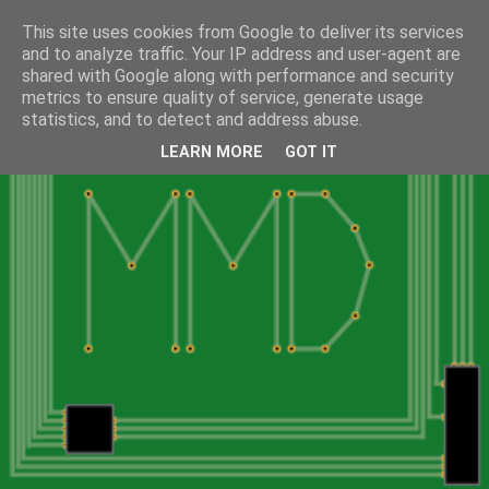
This site uses cookies from Google to deliver its services
and to analyze traffic. Your IP address and user-agent are
shared with Google along with performance and security
metrics to ensure quality of service, generate usage
statistics, and to detect and address abuse.
LEARN MORE
GOT IT