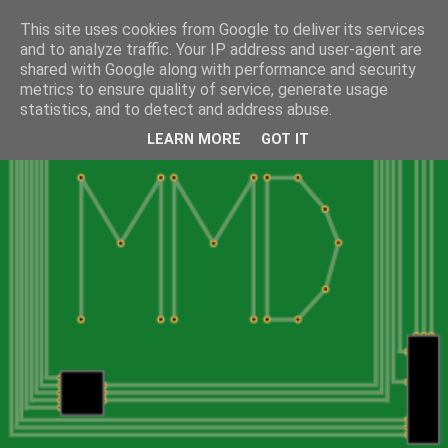
This site uses cookies from Google to deliver its services
and to analyze traffic. Your IP address and user-agent are
shared with Google along with performance and security
metrics to ensure quality of service, generate usage
statistics, and to detect and address abuse.
LEARN MORE
GOT IT