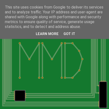
This site uses cookies from Google to deliver its services
and to analyze traffic. Your IP address and user-agent are
shared with Google along with performance and security
metrics to ensure quality of service, generate usage
statistics, and to detect and address abuse.
LEARN MORE
GOT IT