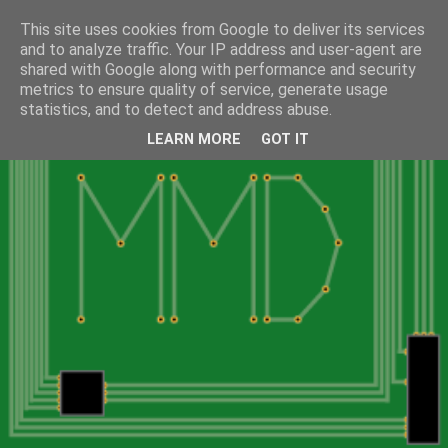
This site uses cookies from Google to deliver its services
and to analyze traffic. Your IP address and user-agent are
shared with Google along with performance and security
metrics to ensure quality of service, generate usage
statistics, and to detect and address abuse.
LEARN MORE
GOT IT