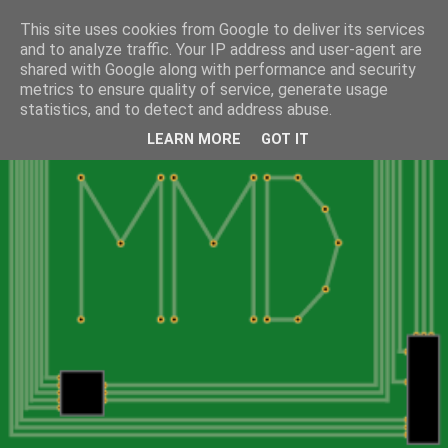
This site uses cookies from Google to deliver its services
and to analyze traffic. Your IP address and user-agent are
shared with Google along with performance and security
metrics to ensure quality of service, generate usage
statistics, and to detect and address abuse.
LEARN MORE
GOT IT