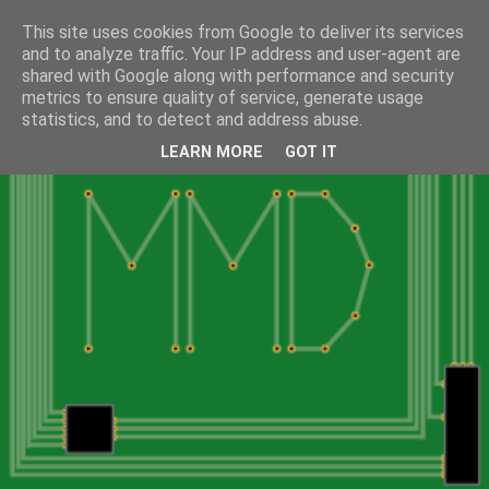
This site uses cookies from Google to deliver its services
and to analyze traffic. Your IP address and user-agent are
shared with Google along with performance and security
metrics to ensure quality of service, generate usage
statistics, and to detect and address abuse.
LEARN MORE
GOT IT