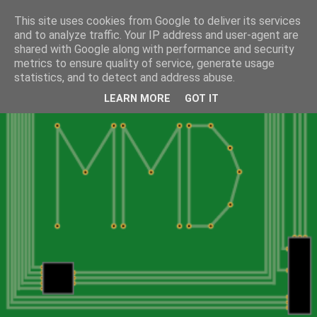
This site uses cookies from Google to deliver its services
and to analyze traffic. Your IP address and user-agent are
shared with Google along with performance and security
metrics to ensure quality of service, generate usage
statistics, and to detect and address abuse.
LEARN MORE
GOT IT