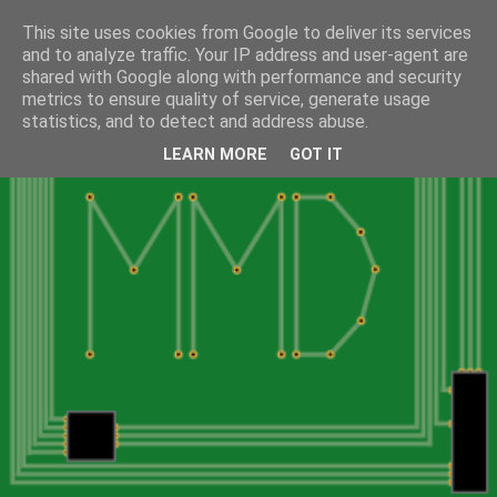
This site uses cookies from Google to deliver its services
and to analyze traffic. Your IP address and user-agent are
shared with Google along with performance and security
metrics to ensure quality of service, generate usage
statistics, and to detect and address abuse.
LEARN MORE
GOT IT