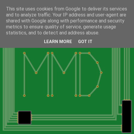
This site uses cookies from Google to deliver its services
and to analyze traffic. Your IP address and user-agent are
shared with Google along with performance and security
metrics to ensure quality of service, generate usage
statistics, and to detect and address abuse.
LEARN MORE
GOT IT