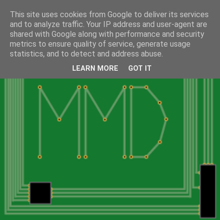
This site uses cookies from Google to deliver its services
and to analyze traffic. Your IP address and user-agent are
shared with Google along with performance and security
metrics to ensure quality of service, generate usage
statistics, and to detect and address abuse.
LEARN MORE
GOT IT